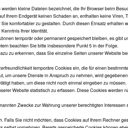
s werden kleine Dateien bezeichnet, die Ihr Browser beim Besuc
auf Ihrem Endgerät keinen Schaden an, enthalten keine Viren, T
 Sie komfortabler zu gestalten. Durch diesen Einsatz erhalten w
Kenntnis Ihrer Identität.
können temporär oder permanent gespeichert bleiben, es gibt un
ern beachten Sie bitte insbesondere Punkt 5 in der Folge.
azu zu erkennen, dass Sie einzelne Seiten unserer Website be
erfreundlichkeit temporäre Cookies ein, die für einen bestimmt
t, um unsere Dienste in Anspruch zu nehmen, wird gegebenenfal
tätigt haben, um diese nicht noch einmal eingeben zu müssen.
serer Website statistisch zu erfassen. Diese Cookies werden na
nannten Zwecke zur Wahrung unserer berechtigten Interessen sow
. Falls Sie nicht möchten, dass Cookies auf Ihrem Rechner ge
rs selbst vornehmen. Bereits gespeicherte Cookies können eben